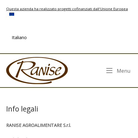
Skip
Questa azienda ha realizzato progetti cofinanziati dall'Unione Europea
to
content
Italiano
Home
Me
Menu
Info legali
RANISE AGROALIMENTARE S.r.l.