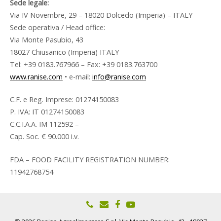
Sede legale:
Via IV Novembre, 29 – 18020 Dolcedo (Imperia) – ITALY
Sede operativa / Head office:
Via Monte Pasubio, 43
18027 Chiusanico (Imperia) ITALY
Tel: +39 0183.767966 – Fax: +39 0183.763700
www.ranise.com
• e-mail:
info@ranise.com
C.F. e Reg. Imprese: 01274150083
P. IVA: IT 01274150083
C.C.I.A.A. IM 112592 –
Cap. Soc. € 90.000 i.v.
FDA – FOOD FACILITY REGISTRATION NUMBER:
11942768754