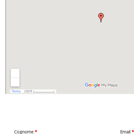
Cognome
*
Email
*