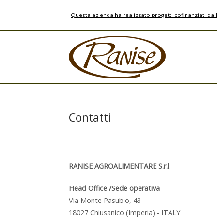
Skip
Questa azienda ha realizzato progetti cofinanziati da
to
content
Home
Contatti
RANISE AGROALIMENTARE S.r.l.
Head Office /Sede operativa
Via Monte Pasubio, 43
18027 Chiusanico (Imperia) - ITALY