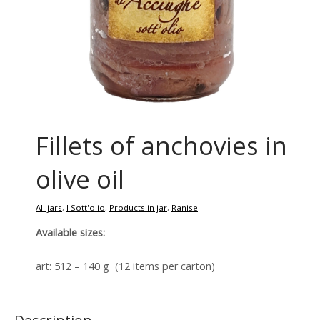
Fillets of anchovies in
olive oil
All jars
,
I Sott'olio
,
Products in jar
,
Ranise
Available sizes:
art: 512 – 140 g (12 items per carton)