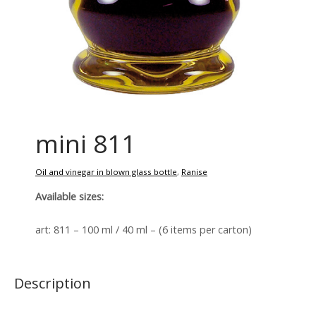
mini 811
Oil and vinegar in blown glass bottle
,
Ranise
Available sizes:
art: 811 – 100 ml / 40 ml – (6 items per carton)
Description