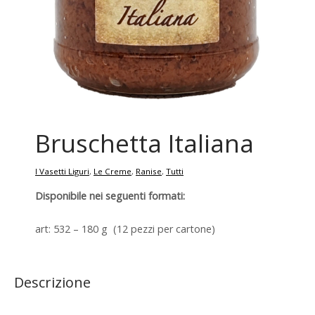
Bruschetta Italiana
I Vasetti Liguri
,
Le Creme
,
Ranise
,
Tutti
Disponibile nei seguenti formati:
art: 532 – 180 g (12 pezzi per cartone)
Descrizione