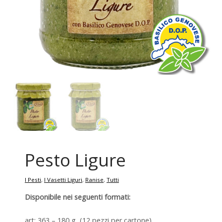
Pesto Ligure
I Pesti
,
I Vasetti Liguri
,
Ranise
,
Tutti
Disponibile nei seguenti formati:
art: 363 – 180 g (12 pezzi per cartone)