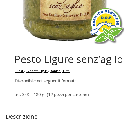
Pesto Ligure senz’aglio
I Pesti
,
I Vasetti Liguri
,
Ranise
,
Tutti
Disponibile nei seguenti formati:
art: 343 – 180 g (12 pezzi per cartone)
Descrizione