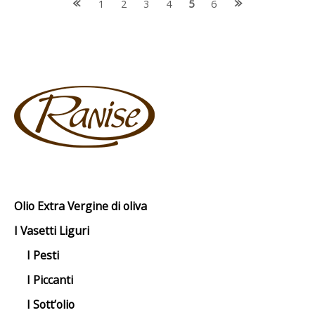
Posts
1
2
3
4
5
6
navigation
Olio Extra Vergine di oliva
I Vasetti Liguri
I Pesti
I Piccanti
I Sott’olio